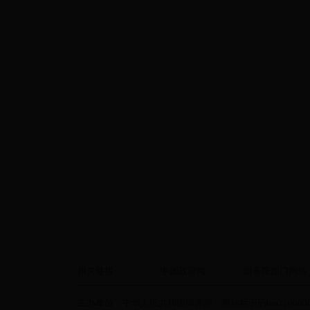
相关链接：
中国政府网
国务院部门网站
主办单位：中华人民共和国商务部 网站标识码bm22000