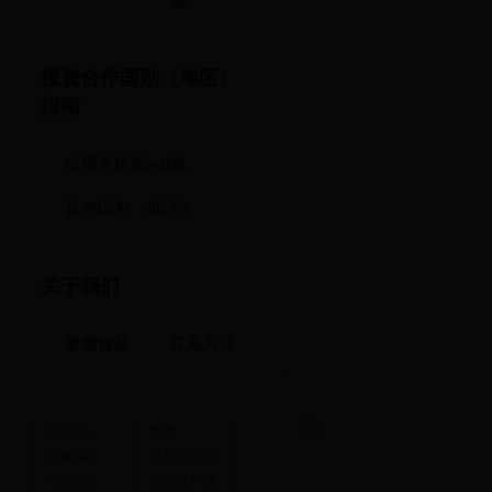
投资合作国别（地区）
指南
白俄罗指南pdf版
其他国别（地区）
关于我们
参赞致辞
联系方法
English
微博
Français
微信公众号
Русский
移动客户端