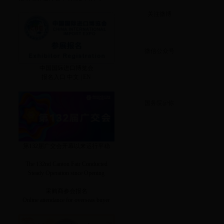
关注微博
微信公众号
中国国际进口博览会
报名入口 中文
|
EN
国务院@你
第132届广交会开幕以来运行平稳
The 132nd Canton Fair Conducted
Steady Operation since Opening
采购商参会报名
Online attendance for overseas buyer